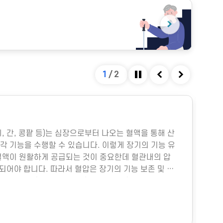
1
/
2
정지
이전
다음
#
폐, 간, 콩팥 등)는 심장으로부터 나오는 혈액을 통해 산
다중
각 기능을 수행할 수 있습니다. 이렇게 장기의 기능 유
박물
혈액이 원활하게 공급되는 것이 중요한데 혈관내의 압
미세
지되어야 합니다. 따라서 혈압은 장기의 기능 보존 및 생
물성
.그렇다면 혈압은 어떻게 형성될까요?혈압은 주로 심
히 
 양과 혈관의 직경에 따라 결정됩니다. 심장에서 펌프
이나
 양을 심박출량이라고 하는데, 이는 그림과 같이 여러
냉방
위
의 직경은 혈압에 훨씬 더 중요한데, 혈관의 직경이 조