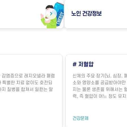
노인
건강정보
# 저혈압
의한 감염증으로 레지오넬라 폐렴
신체의 주요 장기(뇌, 심장, 
라병)과 특별한 치료 없이도 호전되
소와 영양소를 공급받아야만 
 두 가지 질병을 합쳐서 일컫는 말
지는 물론 생존을 위해서는 
력, 즉 혈압이 어느 정도 유
명의 유지에 매우 중요합니다
장에서 뿜어져 나오는 혈액의
기능에 의해 내보내는 혈액의
건강문제
요인에 의해 결정됩니다. 혈관