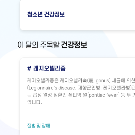
청소년
건강정보
이 달의 주목할
건강정보
# 레지오넬라증
레지오넬라증은 레지오넬라속(屬, genus) 세균에 
(Legionnaire's disease, 재향군인병, 레지오넬
는 급성 열성 질환인 폰티악 열(pontiac fever) 등
입니다.
질병 및 장애