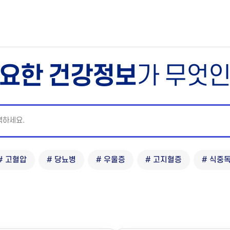
요한 건강정보
가 무엇
# 고혈압
# 당뇨병
# 우울증
# 고지혈증
# 식중