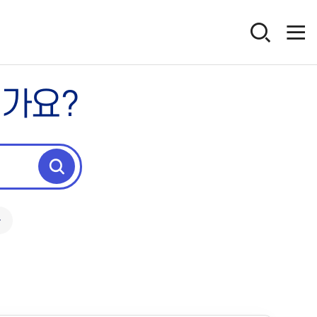
인가요?
독