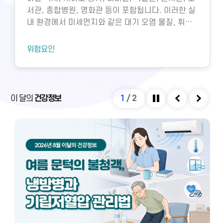
서관, 종합병원, 영화관 등이 포함됩니다. 이러한 실
내 환경에서 미세먼지와 같은 대기 오염 물질, 휘발
성유기화합물, 일산화탄소, 이산화탄소, 미생물성
오염물질에 노출되면 호흡기 질환 등 다양한 건강 문
위험요인
제가 생길 수 있습니다. 특히 밀집된 환경에서 환기
가 부족하면 두통, 구토, 근육통, 불쾌감과 같은 빌딩
증후군이나 새집증후군 증상이 발생할 수 있으며,
실내외 온도 차와 건조한 환경으로 인해 냉방병도 나
이 달의
건강정보
1
/
2
타날 수 있습니다. 이러한 건강 문제는 적절한 환기
정지
이전
다음
와 충분한 휴식을 통해 대부분 예방 및 관리할 수 있
습니다.