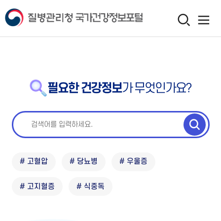
필요한 건강정보
가 무엇인가요?
# 고혈압
# 당뇨병
# 우울증
# 고지혈증
# 식중독