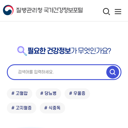
필요한 건강정보
가 무엇인가요?
# 고혈압
# 당뇨병
# 우울증
# 고지혈증
# 식중독