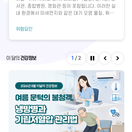
서관, 종합병원, 영화관 등이 포함됩니다. 이러한 실
내 환경에서 미세먼지와 같은 대기 오염 물질, 휘발
성유기화합물, 일산화탄소, 이산화탄소, 미생물성
오염물질에 노출되면 호흡기 질환 등 다양한 건강 문
위험요인
제가 생길 수 있습니다. 특히 밀집된 환경에서 환기
가 부족하면 두통, 구토, 근육통, 불쾌감과 같은 빌딩
증후군이나 새집증후군 증상이 발생할 수 있으며,
실내외 온도 차와 건조한 환경으로 인해 냉방병도 나
이 달의
건강정보
1
/
2
타날 수 있습니다. 이러한 건강 문제는 적절한 환기
정지
이전
다음
와 충분한 휴식을 통해 대부분 예방 및 관리할 수 있
습니다.