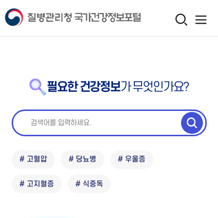
필요한 건강정보
가 무엇인가요?
# 고혈압
# 당뇨병
# 우울증
# 고지혈증
# 식중독