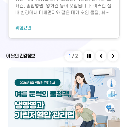
서관, 종합병원, 영화관 등이 포함됩니다. 이러한 실
내 환경에서 미세먼지와 같은 대기 오염 물질, 휘발
성유기화합물, 일산화탄소, 이산화탄소, 미생물성
오염물질에 노출되면 호흡기 질환 등 다양한 건강 문
위험요인
제가 생길 수 있습니다. 특히 밀집된 환경에서 환기
가 부족하면 두통, 구토, 근육통, 불쾌감과 같은 빌딩
증후군이나 새집증후군 증상이 발생할 수 있으며,
실내외 온도 차와 건조한 환경으로 인해 냉방병도 나
이 달의
건강정보
1
/
2
타날 수 있습니다. 이러한 건강 문제는 적절한 환기
정지
이전
다음
와 충분한 휴식을 통해 대부분 예방 및 관리할 수 있
습니다.