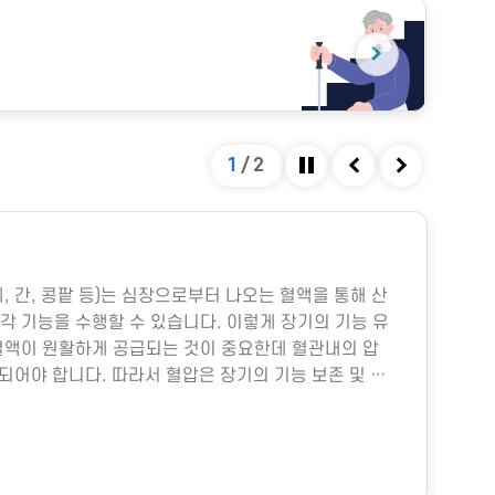
1
/
2
정지
이전
다음
#
폐, 간, 콩팥 등)는 심장으로부터 나오는 혈액을 통해 산
다중
각 기능을 수행할 수 있습니다. 이렇게 장기의 기능 유
박물
혈액이 원활하게 공급되는 것이 중요한데 혈관내의 압
미세
지되어야 합니다. 따라서 혈압은 장기의 기능 보존 및 생
물성
.그렇다면 혈압은 어떻게 형성될까요?혈압은 주로 심
히 
 양과 혈관의 직경에 따라 결정됩니다. 심장에서 펌프
이나
 양을 심박출량이라고 하는데, 이는 그림과 같이 여러
냉방
위
의 직경은 혈압에 훨씬 더 중요한데, 혈관의 직경이 조