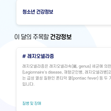
청소년
건강정보
이 달의 주목할
건강정보
# 레지오넬라증
레지오넬라증은 레지오넬라속(屬, genus) 세균에 
(Legionnaire's disease, 재향군인병, 레지오넬
는 급성 열성 질환인 폰티악 열(pontiac fever) 등
입니다.
질병 및 장애