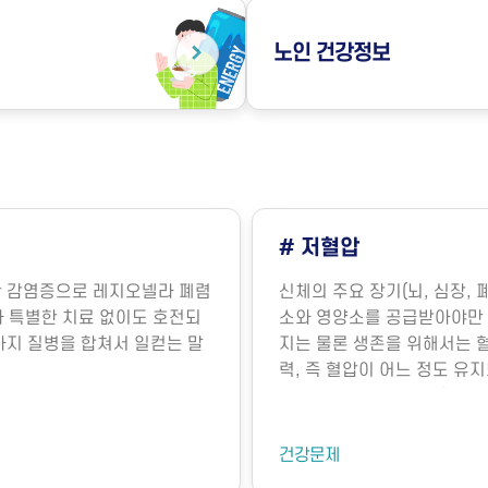
노인
건강정보
# 저혈압
의한 감염증으로 레지오넬라 폐렴
신체의 주요 장기(뇌, 심장, 
라병)과 특별한 치료 없이도 호전되
소와 영양소를 공급받아야만 
 두 가지 질병을 합쳐서 일컫는 말
지는 물론 생존을 위해서는 
력, 즉 혈압이 어느 정도 유
명의 유지에 매우 중요합니다
장에서 뿜어져 나오는 혈액의
기능에 의해 내보내는 혈액의
건강문제
요인에 의해 결정됩니다. 혈관