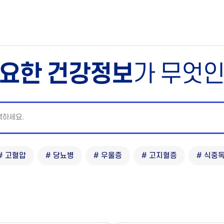
요한 건강정보
가 무엇
# 고혈압
# 당뇨병
# 우울증
# 고지혈증
# 식중