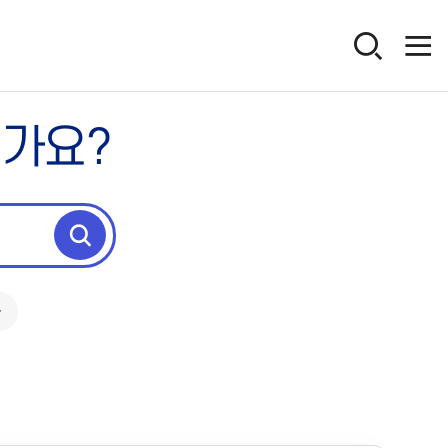
인가요?
독