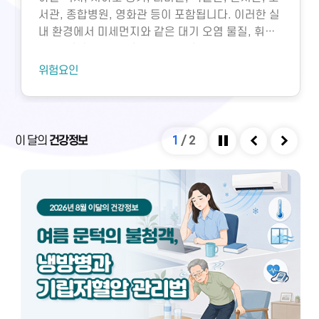
서관, 종합병원, 영화관 등이 포함됩니다. 이러한 실
내 환경에서 미세먼지와 같은 대기 오염 물질, 휘발
성유기화합물, 일산화탄소, 이산화탄소, 미생물성
오염물질에 노출되면 호흡기 질환 등 다양한 건강 문
위험요인
제가 생길 수 있습니다. 특히 밀집된 환경에서 환기
가 부족하면 두통, 구토, 근육통, 불쾌감과 같은 빌딩
증후군이나 새집증후군 증상이 발생할 수 있으며,
실내외 온도 차와 건조한 환경으로 인해 냉방병도 나
이 달의
건강정보
1
/
2
타날 수 있습니다. 이러한 건강 문제는 적절한 환기
정지
이전
다음
와 충분한 휴식을 통해 대부분 예방 및 관리할 수 있
습니다.