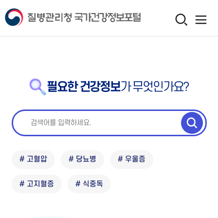
필요한 건강정보
가 무엇인가요?
# 고혈압
# 당뇨병
# 우울증
# 고지혈증
# 식중독