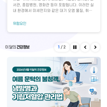
서관, 종합병원, 영화관 등이 포함됩니다. 이러한 실
내 환경에서 미세먼지와 같은 대기 오염 물질, 휘발
성유기화합물, 일산화탄소, 이산화탄소, 미생물성
오염물질에 노출되면 호흡기 질환 등 다양한 건강 문
위험요인
제가 생길 수 있습니다. 특히 밀집된 환경에서 환기
가 부족하면 두통, 구토, 근육통, 불쾌감과 같은 빌딩
증후군이나 새집증후군 증상이 발생할 수 있으며,
실내외 온도 차와 건조한 환경으로 인해 냉방병도 나
이 달의
건강정보
1
/
2
타날 수 있습니다. 이러한 건강 문제는 적절한 환기
정지
이전
다음
와 충분한 휴식을 통해 대부분 예방 및 관리할 수 있
습니다.