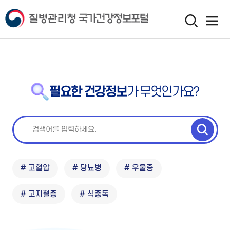
필요한 건강정보
가 무엇인가요?
# 고혈압
# 당뇨병
# 우울증
# 고지혈증
# 식중독