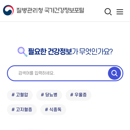
필요한 건강정보
가 무엇인가요?
# 고혈압
# 당뇨병
# 우울증
# 고지혈증
# 식중독