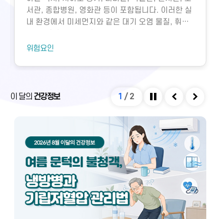
서관, 종합병원, 영화관 등이 포함됩니다. 이러한 실
내 환경에서 미세먼지와 같은 대기 오염 물질, 휘발
성유기화합물, 일산화탄소, 이산화탄소, 미생물성
오염물질에 노출되면 호흡기 질환 등 다양한 건강 문
위험요인
제가 생길 수 있습니다. 특히 밀집된 환경에서 환기
가 부족하면 두통, 구토, 근육통, 불쾌감과 같은 빌딩
증후군이나 새집증후군 증상이 발생할 수 있으며,
실내외 온도 차와 건조한 환경으로 인해 냉방병도 나
이 달의
건강정보
1
/
2
타날 수 있습니다. 이러한 건강 문제는 적절한 환기
정지
이전
다음
와 충분한 휴식을 통해 대부분 예방 및 관리할 수 있
습니다.