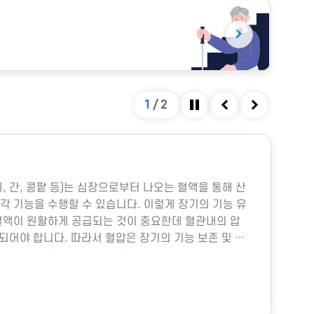
1
/
2
정지
이전
다음
#
폐, 간, 콩팥 등)는 심장으로부터 나오는 혈액을 통해 산
다중
각 기능을 수행할 수 있습니다. 이렇게 장기의 기능 유
박물
혈액이 원활하게 공급되는 것이 중요한데 혈관내의 압
미세
지되어야 합니다. 따라서 혈압은 장기의 기능 보존 및 생
물성
.그렇다면 혈압은 어떻게 형성될까요?혈압은 주로 심
히 
 양과 혈관의 직경에 따라 결정됩니다. 심장에서 펌프
이나
 양을 심박출량이라고 하는데, 이는 그림과 같이 여러
냉방
위
의 직경은 혈압에 훨씬 더 중요한데, 혈관의 직경이 조