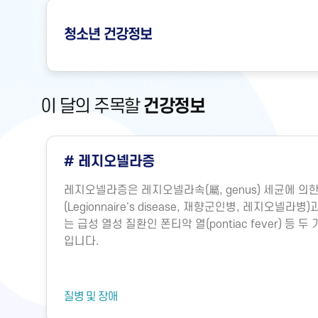
청소년
건강정보
이 달의 주목할
건강정보
# 레지오넬라증
레지오넬라증은 레지오넬라속(屬, genus) 세균에 
(Legionnaire's disease, 재향군인병, 레지오넬
는 급성 열성 질환인 폰티악 열(pontiac fever) 등
입니다.
질병 및 장애