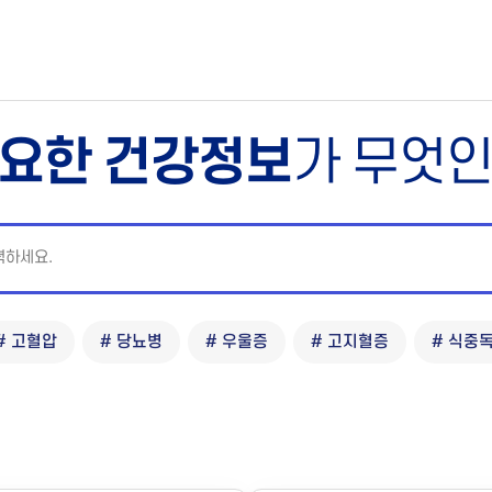
요한 건강정보
가 무엇
# 고혈압
# 당뇨병
# 우울증
# 고지혈증
# 식중