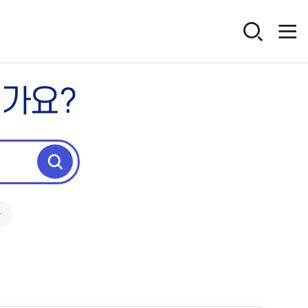
인가요?
독