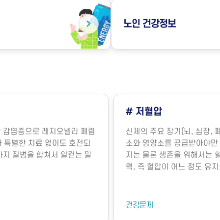
노인
건강정보
# 저혈압
의한 감염증으로 레지오넬라 폐렴
신체의 주요 장기(뇌, 심장, 
라병)과 특별한 치료 없이도 호전되
소와 영양소를 공급받아야만 
 두 가지 질병을 합쳐서 일컫는 말
지는 물론 생존을 위해서는 
력, 즉 혈압이 어느 정도 유
명의 유지에 매우 중요합니다
장에서 뿜어져 나오는 혈액의
기능에 의해 내보내는 혈액의
건강문제
요인에 의해 결정됩니다. 혈관