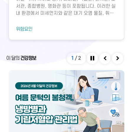
서관, 종합병원, 영화관 등이 포함됩니다. 이러한 실
내 환경에서 미세먼지와 같은 대기 오염 물질, 휘발
성유기화합물, 일산화탄소, 이산화탄소, 미생물성
오염물질에 노출되면 호흡기 질환 등 다양한 건강 문
위험요인
제가 생길 수 있습니다. 특히 밀집된 환경에서 환기
가 부족하면 두통, 구토, 근육통, 불쾌감과 같은 빌딩
증후군이나 새집증후군 증상이 발생할 수 있으며,
실내외 온도 차와 건조한 환경으로 인해 냉방병도 나
이 달의
건강정보
1
/
2
타날 수 있습니다. 이러한 건강 문제는 적절한 환기
정지
이전
다음
와 충분한 휴식을 통해 대부분 예방 및 관리할 수 있
습니다.