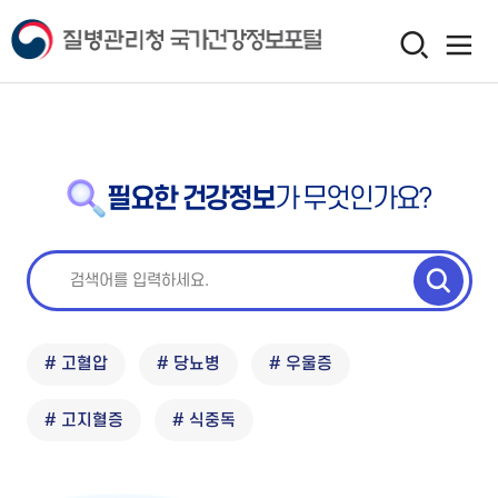
필요한 건강정보
가 무엇인가요?
# 고혈압
# 당뇨병
# 우울증
# 고지혈증
# 식중독