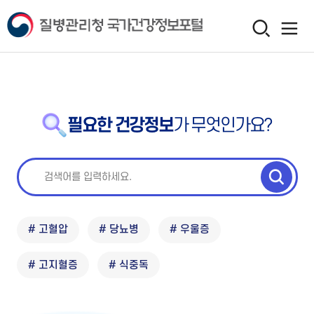
필요한 건강정보
가 무엇인가요?
# 고혈압
# 당뇨병
# 우울증
# 고지혈증
# 식중독