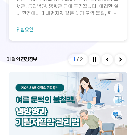
서관, 종합병원, 영화관 등이 포함됩니다. 이러한 실
내 환경에서 미세먼지와 같은 대기 오염 물질, 휘발
성유기화합물, 일산화탄소, 이산화탄소, 미생물성
오염물질에 노출되면 호흡기 질환 등 다양한 건강 문
위험요인
제가 생길 수 있습니다. 특히 밀집된 환경에서 환기
가 부족하면 두통, 구토, 근육통, 불쾌감과 같은 빌딩
증후군이나 새집증후군 증상이 발생할 수 있으며,
실내외 온도 차와 건조한 환경으로 인해 냉방병도 나
이 달의
건강정보
1
/
2
타날 수 있습니다. 이러한 건강 문제는 적절한 환기
정지
이전
다음
와 충분한 휴식을 통해 대부분 예방 및 관리할 수 있
습니다.