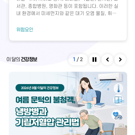
서관, 종합병원, 영화관 등이 포함됩니다. 이러한 실
내 환경에서 미세먼지와 같은 대기 오염 물질, 휘발
성유기화합물, 일산화탄소, 이산화탄소, 미생물성
오염물질에 노출되면 호흡기 질환 등 다양한 건강 문
위험요인
제가 생길 수 있습니다. 특히 밀집된 환경에서 환기
가 부족하면 두통, 구토, 근육통, 불쾌감과 같은 빌딩
증후군이나 새집증후군 증상이 발생할 수 있으며,
실내외 온도 차와 건조한 환경으로 인해 냉방병도 나
이 달의
건강정보
1
/
2
타날 수 있습니다. 이러한 건강 문제는 적절한 환기
정지
이전
다음
와 충분한 휴식을 통해 대부분 예방 및 관리할 수 있
습니다.