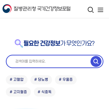
필요한 건강정보
가 무엇인가요?
# 고혈압
# 당뇨병
# 우울증
# 고지혈증
# 식중독