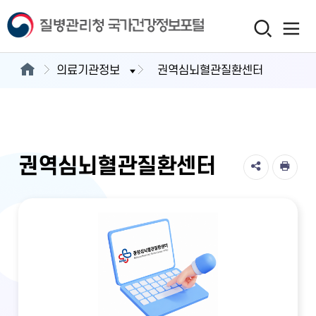
의료기관정보
권역심뇌혈관질환센터
권역심뇌혈관질환센터