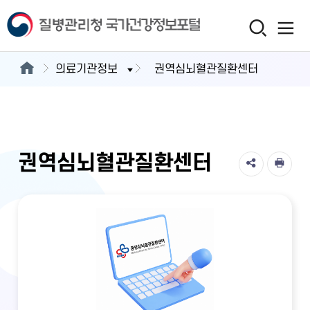
의료기관정보
권역심뇌혈관질환센터
권역심뇌혈관질환센터