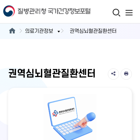
의료기관정보
권역심뇌혈관질환센터
권역심뇌혈관질환센터