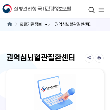
의료기관정보
권역심뇌혈관질환센터
권역심뇌혈관질환센터