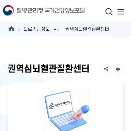
의료기관정보
권역심뇌혈관질환센터
권역심뇌혈관질환센터