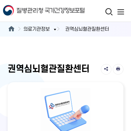
의료기관정보
권역심뇌혈관질환센터
권역심뇌혈관질환센터