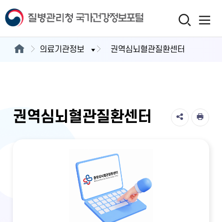
의료기관정보
권역심뇌혈관질환센터
권역심뇌혈관질환센터