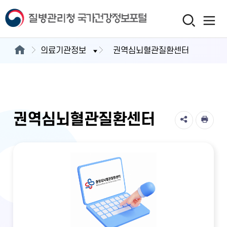
의료기관정보
권역심뇌혈관질환센터
권역심뇌혈관질환센터