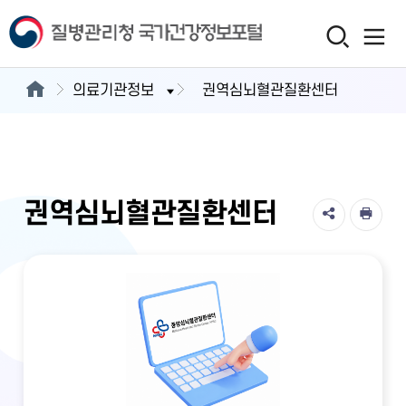
의료기관정보
권역심뇌혈관질환센터
권역심뇌혈관질환센터