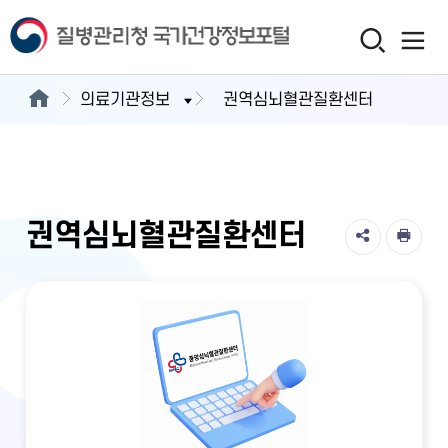
의료기관정보
권역심뇌혈관질환센터
권역심뇌혈관질환센터