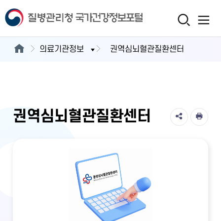
의료기관정보
권역심뇌혈관질환센터
권역심뇌혈관질환센터