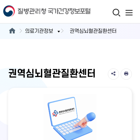
의료기관정보
권역심뇌혈관질환센터
권역심뇌혈관질환센터