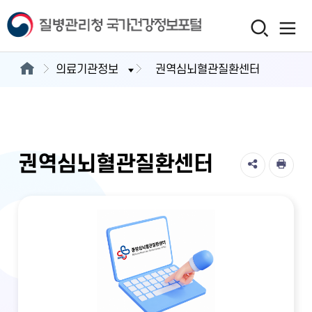
의료기관정보
권역심뇌혈관질환센터
권역심뇌혈관질환센터