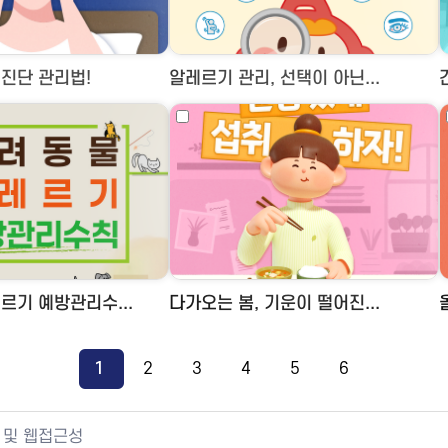
진단 관리법!
알레르기 관리, 선택이 아닌...
르기 예방관리수...
다가오는 봄, 기운이 떨어진...
1
2
3
4
5
6
 및 웹접근성