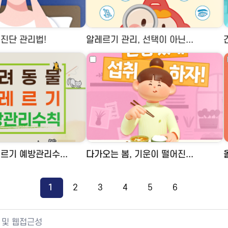
진단 관리법!
알레르기 관리, 선택이 아닌...
르기 예방관리수...
다가오는 봄, 기운이 떨어진...
1
2
3
4
5
6
 및 웹접근성