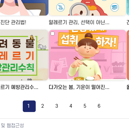
진단 관리법!
알레르기 관리, 선택이 아닌...
르기 예방관리수...
다가오는 봄, 기운이 떨어진...
1
2
3
4
5
6
 및 웹접근성