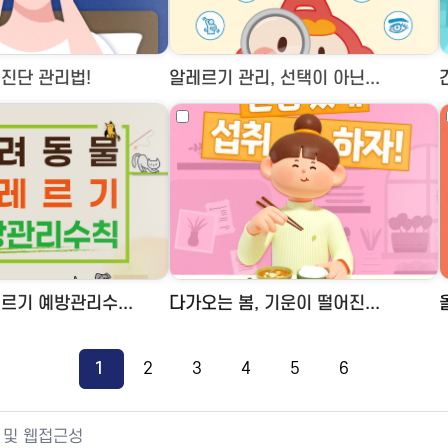
진단 관리법!
알레르기 관리, 선택이 아닌...
르기 예방관리수...
다가오는 봄, 기운이 떨어진...
1
2
3
4
5
6
 및 웹접근성