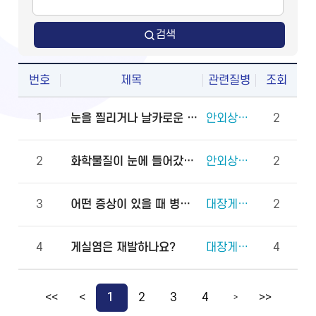
검색
번호
제목
관련질병
조회
1
눈을 찔리거나 날카로운 물체에 다쳤을 때 물로 씻어도 되나요?
안외상(천공 외상)
2
2
화학물질이 눈에 들어갔을 때 안과에 먼저 가야 하나요, 물로 먼저 씻어야 하나요?
안외상(각막화상)
2
3
어떤 증상이 있을 때 병원에 바로 가야 하나요?
대장게실증
2
4
게실염은 재발하나요?
대장게실증
4
<<
<
1
2
3
4
>>
>