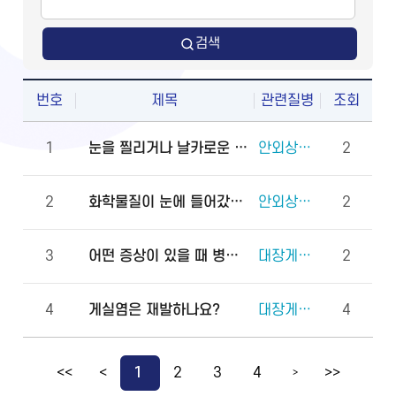
검색
번호
제목
관련질병
조회
1
눈을 찔리거나 날카로운 물체에 다쳤을 때 물로 씻어도 되나요?
안외상(천공 외상)
2
2
화학물질이 눈에 들어갔을 때 안과에 먼저 가야 하나요, 물로 먼저 씻어야 하나요?
안외상(각막화상)
2
3
어떤 증상이 있을 때 병원에 바로 가야 하나요?
대장게실증
2
4
게실염은 재발하나요?
대장게실증
4
<<
<
1
2
3
4
>>
>