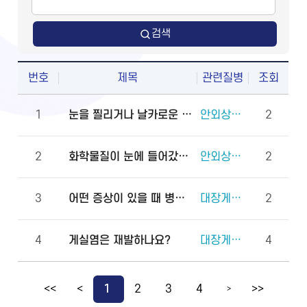
검색
번호
제목
관련질병
조회
1
눈을 찔리거나 날카로운 물체에 다쳤을 때 물로 씻어도 되나요?
안외상(천공 외상)
2
2
화학물질이 눈에 들어갔을 때 안과에 먼저 가야 하나요, 물로 먼저 씻어야 하나요?
안외상(각막화상)
2
3
어떤 증상이 있을 때 병원에 바로 가야 하나요?
대장게실증
2
4
게실염은 재발하나요?
대장게실증
4
<<
<
1
2
3
4
>>
>