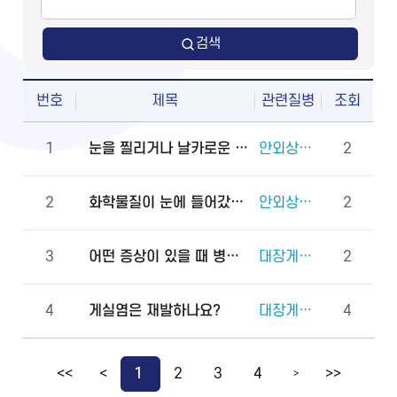
검색
번호
제목
관련질병
조회
1
눈을 찔리거나 날카로운 물체에 다쳤을 때 물로 씻어도 되나요?
안외상(천공 외상)
2
2
화학물질이 눈에 들어갔을 때 안과에 먼저 가야 하나요, 물로 먼저 씻어야 하나요?
안외상(각막화상)
2
3
어떤 증상이 있을 때 병원에 바로 가야 하나요?
대장게실증
2
4
게실염은 재발하나요?
대장게실증
4
<<
<
1
2
3
4
>>
>