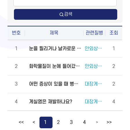
검색
번호
제목
관련질병
조회
1
눈을 찔리거나 날카로운 물체에 다쳤을 때 물로 씻어도 되나요?
안외상(천공 외상)
1
2
화학물질이 눈에 들어갔을 때 안과에 먼저 가야 하나요, 물로 먼저 씻어야 하나요?
안외상(각막화상)
2
3
어떤 증상이 있을 때 병원에 바로 가야 하나요?
대장게실증
2
4
게실염은 재발하나요?
대장게실증
4
<<
<
1
2
3
4
>>
>