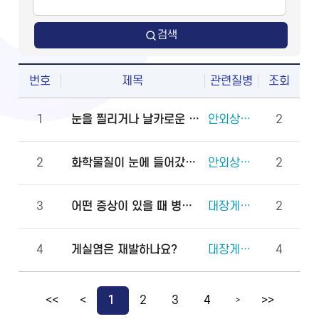
검색
번호
제목
관련질병
조회
1
눈을 찔리거나 날카로운 물체에 다쳤을 때 물로 씻어도 되나요?
안외상(천공 외상)
2
2
화학물질이 눈에 들어갔을 때 안과에 먼저 가야 하나요, 물로 먼저 씻어야 하나요?
안외상(각막화상)
2
3
어떤 증상이 있을 때 병원에 바로 가야 하나요?
대장게실증
2
4
게실염은 재발하나요?
대장게실증
4
<<
<
1
2
3
4
>>
>