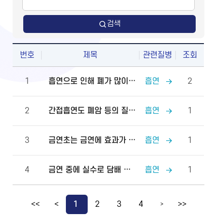
검색
번호
제목
관련질병
조회
1
흡연으로 인해 폐가 많이 손상된 상태입니다. 금연 후에 폐가 원래대로 회복될 수 있을까요?
흡연
2
2
간접흡연도 폐암 등의 질병으로 이어질 수 있나요? 직접적으로 담배 연기를 맡는 것뿐만 아니라, 흡연자의 담배 냄새가 밴 물건을 사용하거나 냄새를 맡는 것도 몸에 해로울 수 있는지 궁금합니다.
흡연
1
3
금연초는 금연에 효과가 있다고 광고를 하고 있습니다. 금연초로 금연에 성공할 수 있나요?
흡연
1
4
금연 중에 실수로 담배 한 개비를 피웠다면 어떻게 해야 할까요?
흡연
1
<<
<
1
2
3
4
>>
>