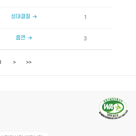
성대결절
1
흡연
3
0
>
>>