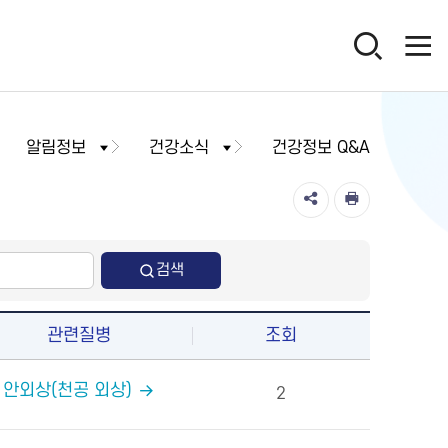
알림정보
건강소식
건강정보 Q&A
검색
관련질병
조회
안외상(천공 외상)
2