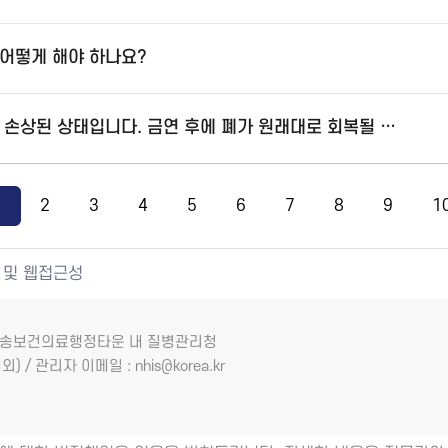
어떻게 해야 하나요?
흡연으로 인해 폐가 많이 손상된 상태입니다. 금연 후에 폐가 원래대로 회복될 수 있을까요?
1
2
3
4
5
6
7
8
9
1
 및 웹접근성
7 오송보건의료행정타운 내 질병관리청
외) / 관리자 이메일 : nhis@korea.kr