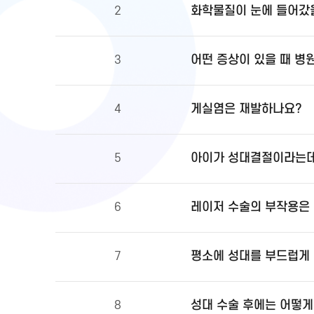
화학물질이 눈에 들어갔을
2
어떤 증상이 있을 때 병
3
게실염은 재발하나요?
4
아이가 성대결절이라는데
5
레이저 수술의 부작용은
6
평소에 성대를 부드럽게 
7
성대 수술 후에는 어떻게
8