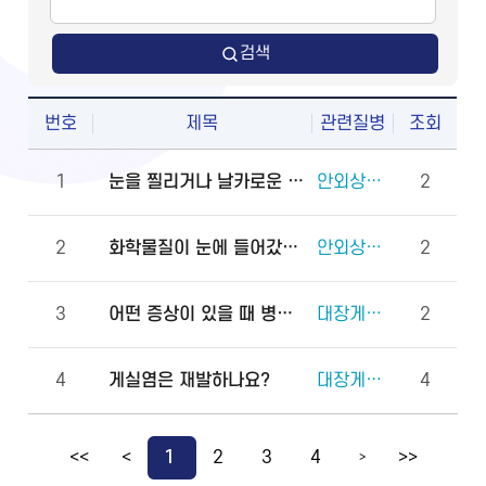
검색
번호
제목
관련질병
조회
1
눈을 찔리거나 날카로운 물체에 다쳤을 때 물로 씻어도 되나요?
안외상(천공 외상)
2
2
화학물질이 눈에 들어갔을 때 안과에 먼저 가야 하나요, 물로 먼저 씻어야 하나요?
안외상(각막화상)
2
3
어떤 증상이 있을 때 병원에 바로 가야 하나요?
대장게실증
2
4
게실염은 재발하나요?
대장게실증
4
<<
<
1
2
3
4
>>
>