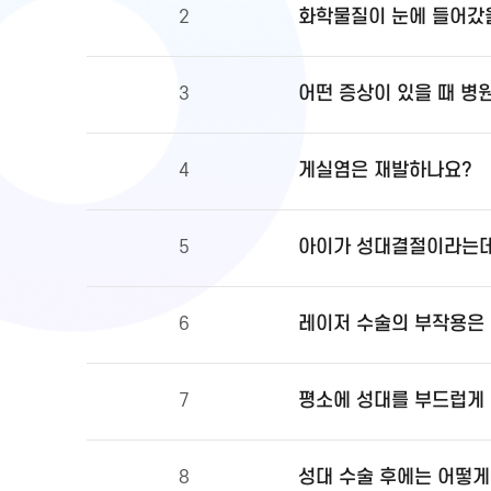
화학물질이 눈에 들어갔을
2
어떤 증상이 있을 때 병
3
게실염은 재발하나요?
4
아이가 성대결절이라는데
5
레이저 수술의 부작용은
6
평소에 성대를 부드럽게 
7
성대 수술 후에는 어떻게
8