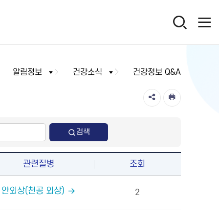
알림정보
건강소식
건강정보 Q&A
검색
관련질병
조회
안외상(천공 외상)
2