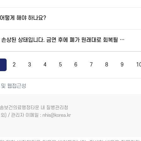
어떻게 해야 하나요?
흡연으로 인해 폐가 많이 손상된 상태입니다. 금연 후에 폐가 원래대로 회복될 수 있을까요?
1
2
3
4
5
6
7
8
9
1
 및 웹접근성
7 오송보건의료행정타운 내 질병관리청
외) / 관리자 이메일 : nhis@korea.kr