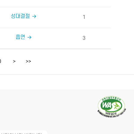
성대결절
1
흡연
3
0
>
>>