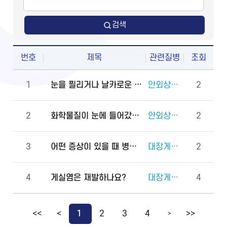
검색
번호
제목
관련질병
조회
1
눈을 찔리거나 날카로운 물체에 다쳤을 때 물로 씻어도 되나요?
안외상(천공 외상)
2
2
화학물질이 눈에 들어갔을 때 안과에 먼저 가야 하나요, 물로 먼저 씻어야 하나요?
안외상(각막화상)
2
3
어떤 증상이 있을 때 병원에 바로 가야 하나요?
대장게실증
2
4
게실염은 재발하나요?
대장게실증
4
<<
<
1
2
3
4
>>
>