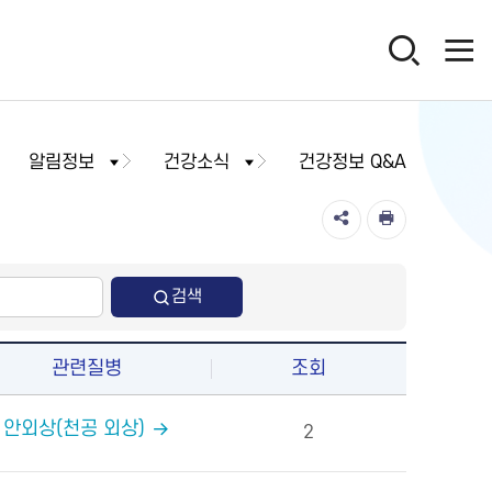
알림정보
건강소식
건강정보 Q&A
검색
관련질병
조회
안외상(천공 외상)
2