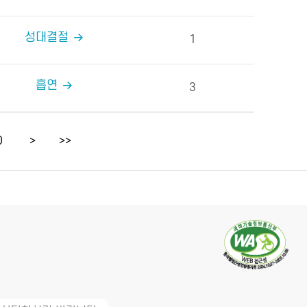
성대결절
1
흡연
3
0
>
>>