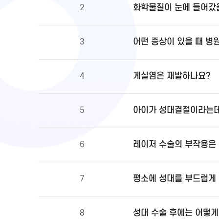
화학물질이 눈에 들어갔을
2
어떤 증상이 있을 때 병
3
게실염은 재발하나요?
4
아이가 성대결절이라는데
5
레이저 수술의 부작용은
6
평소에 성대를 부드럽게 
7
성대 수술 후에는 어떻게
8