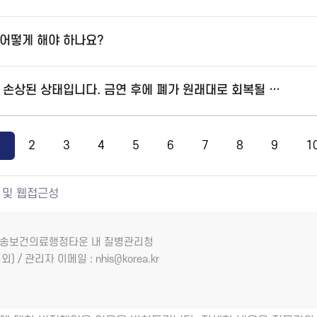
어떻게 해야 하나요?
흡연으로 인해 폐가 많이 손상된 상태입니다. 금연 후에 폐가 원래대로 회복될 수 있을까요?
1
2
3
4
5
6
7
8
9
1
 및 웹접근성
7 오송보건의료행정타운 내 질병관리청
외) / 관리자 이메일 : nhis@korea.kr