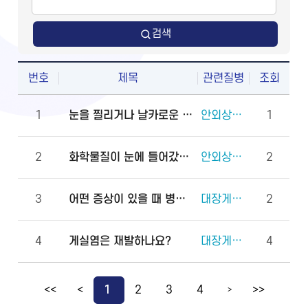
검색
번호
제목
관련질병
조회
1
눈을 찔리거나 날카로운 물체에 다쳤을 때 물로 씻어도 되나요?
안외상(천공 외상)
1
2
화학물질이 눈에 들어갔을 때 안과에 먼저 가야 하나요, 물로 먼저 씻어야 하나요?
안외상(각막화상)
2
3
어떤 증상이 있을 때 병원에 바로 가야 하나요?
대장게실증
2
4
게실염은 재발하나요?
대장게실증
4
<<
<
1
2
3
4
>>
>