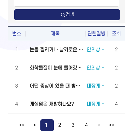
검색
번호
제목
관련질병
조회
1
눈을 찔리거나 날카로운 물체에 다쳤을 때 물로 씻어도 되나요?
안외상(천공 외상)
2
2
화학물질이 눈에 들어갔을 때 안과에 먼저 가야 하나요, 물로 먼저 씻어야 하나요?
안외상(각막화상)
2
3
어떤 증상이 있을 때 병원에 바로 가야 하나요?
대장게실증
2
4
게실염은 재발하나요?
대장게실증
4
<<
<
1
2
3
4
>>
>