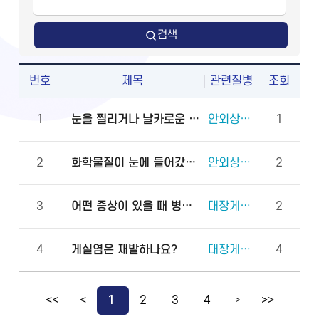
검색
번호
제목
관련질병
조회
1
눈을 찔리거나 날카로운 물체에 다쳤을 때 물로 씻어도 되나요?
안외상(천공 외상)
1
2
화학물질이 눈에 들어갔을 때 안과에 먼저 가야 하나요, 물로 먼저 씻어야 하나요?
안외상(각막화상)
2
3
어떤 증상이 있을 때 병원에 바로 가야 하나요?
대장게실증
2
4
게실염은 재발하나요?
대장게실증
4
<<
<
1
2
3
4
>>
>