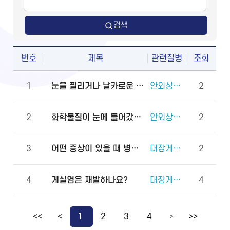
검색
번호
제목
관련질병
조회
1
눈을 찔리거나 날카로운 물체에 다쳤을 때 물로 씻어도 되나요?
안외상(천공 외상)
2
2
화학물질이 눈에 들어갔을 때 안과에 먼저 가야 하나요, 물로 먼저 씻어야 하나요?
안외상(각막화상)
2
3
어떤 증상이 있을 때 병원에 바로 가야 하나요?
대장게실증
2
4
게실염은 재발하나요?
대장게실증
4
<<
<
1
2
3
4
>>
>