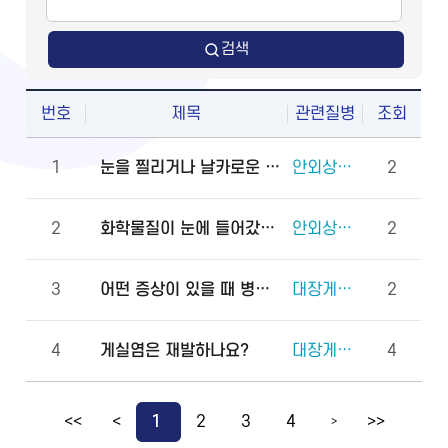
검색
번호
제목
관련질병
조회
1
눈을 찔리거나 날카로운 물체에 다쳤을 때 물로 씻어도 되나요?
안외상(천공 외상)
2
2
화학물질이 눈에 들어갔을 때 안과에 먼저 가야 하나요, 물로 먼저 씻어야 하나요?
안외상(각막화상)
2
3
어떤 증상이 있을 때 병원에 바로 가야 하나요?
대장게실증
2
4
게실염은 재발하나요?
대장게실증
4
<<
<
1
2
3
4
>>
>