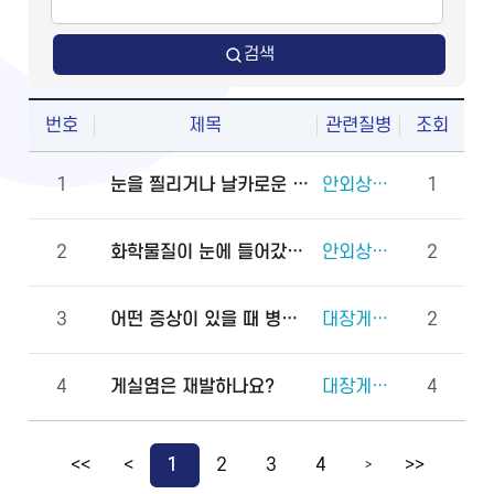
검색
번호
제목
관련질병
조회
1
눈을 찔리거나 날카로운 물체에 다쳤을 때 물로 씻어도 되나요?
안외상(천공 외상)
1
2
화학물질이 눈에 들어갔을 때 안과에 먼저 가야 하나요, 물로 먼저 씻어야 하나요?
안외상(각막화상)
2
3
어떤 증상이 있을 때 병원에 바로 가야 하나요?
대장게실증
2
4
게실염은 재발하나요?
대장게실증
4
<<
<
1
2
3
4
>>
>