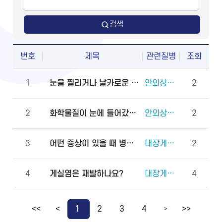
검색
번호
제목
관련질병
조회
1
눈을 찔리거나 날카로운 물체에 다쳤을 때 물로 씻어도 되나요?
안외상(천공 외상)
2
2
화학물질이 눈에 들어갔을 때 안과에 먼저 가야 하나요, 물로 먼저 씻어야 하나요?
안외상(각막화상)
2
3
어떤 증상이 있을 때 병원에 바로 가야 하나요?
대장게실증
2
4
게실염은 재발하나요?
대장게실증
4
<<
<
1
2
3
4
>>
>