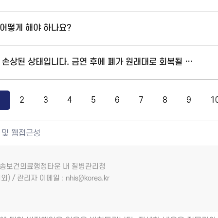
어떻게 해야 하나요?
흡연으로 인해 폐가 많이 손상된 상태입니다. 금연 후에 폐가 원래대로 회복될 수 있을까요?
1
2
3
4
5
6
7
8
9
1
 및 웹접근성
7 오송보건의료행정타운 내 질병관리청
외) / 관리자 이메일 : nhis@korea.kr