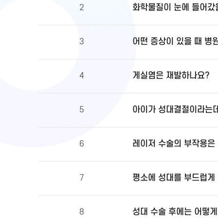
화학물질이 눈에 들어갔을
2
어떤 증상이 있을 때 병
3
게실염은 재발하나요?
4
아이가 성대결절이라는데
5
레이저 수술의 부작용은
6
평소에 성대를 부드럽게 
7
성대 수술 후에는 어떻게
8