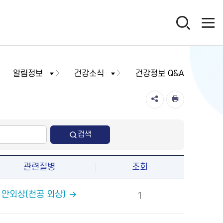
알림정보
건강소식
건강정보 Q&A
검색
관련질병
조회
안외상(천공 외상)
1