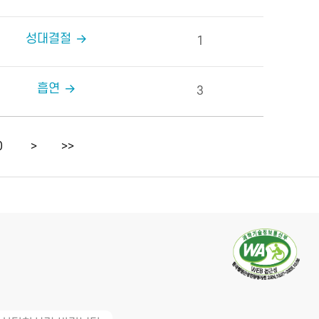
성대결절
1
흡연
3
0
>
>>