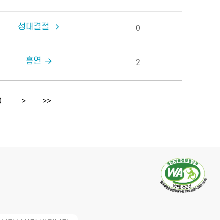
성대결절
0
흡연
2
0
>
>>