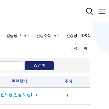
알림정보
건강소식
건강정보 Q&A
검색
관련질병
조회
안외상(천공 외상)
0