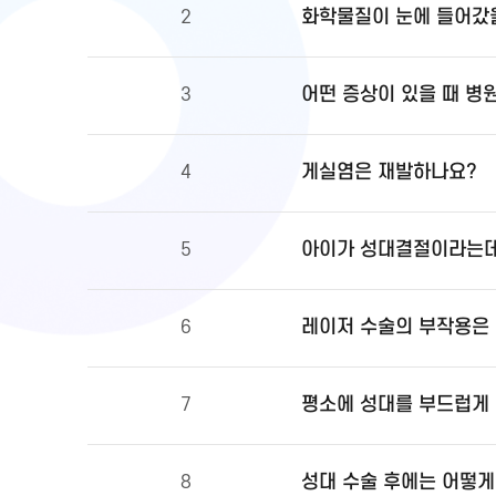
화학물질이 눈에 들어갔을
2
어떤 증상이 있을 때 병
3
게실염은 재발하나요?
4
아이가 성대결절이라는데
5
레이저 수술의 부작용은
6
평소에 성대를 부드럽게 
7
성대 수술 후에는 어떻게
8