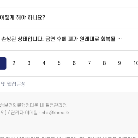
어떻게 해야 하나요?
흡연으로 인해 폐가 많이 손상된 상태입니다. 금연 후에 폐가 원래대로 회복될 수 있을까요?
1
2
3
4
5
6
7
8
9
1
 및 웹접근성
7 오송보건의료행정타운 내 질병관리청
외) / 관리자 이메일 : nhis@korea.kr